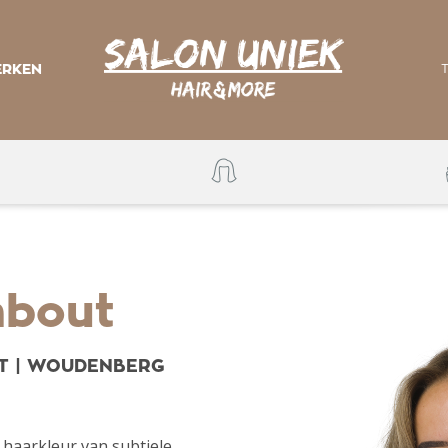
RKEN
mbout
ST | WOUDENBERG
e haarkleur van subtiele