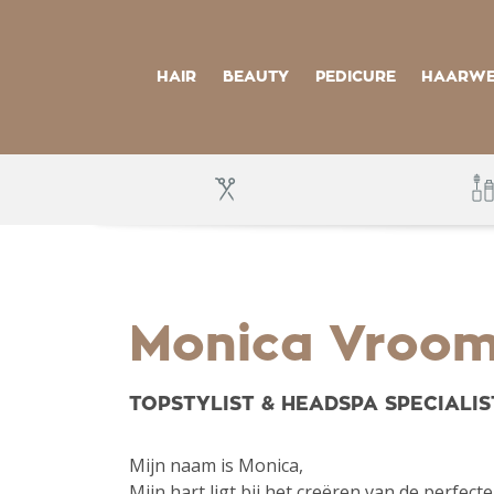
S
k
i
p
t
HAIR
BEAUTY
PEDICURE
HAARWE
o
m
a
i
n
c
o
n
t
e
n
t
Monica Vroo
TOPSTYLIST & HEADSPA SPECIALI
Mijn naam is Monica,
Mijn hart ligt bij het creëren van de perfect