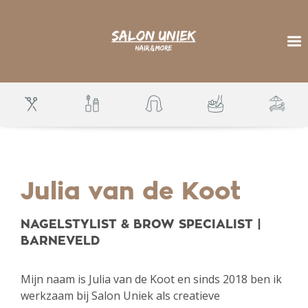
S
k
i
p
To
t
o
m
a
i
n
c
o
n
t
e
n
t
Julia van de Koot
NAGELSTYLIST & BROW SPECIALIST |
BARNEVELD
Mijn naam is Julia van de Koot en sinds 2018 ben ik
werkzaam bij Salon Uniek als creatieve