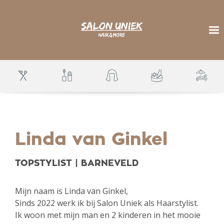
S
k
i
p
To
t
o
m
a
i
n
c
o
n
t
e
n
t
Linda van Ginkel
TOPSTYLIST | BARNEVELD
Mijn naam is Linda van Ginkel,
Sinds 2022 werk ik bij Salon Uniek als Haarstylist.
Ik woon met mijn man en 2 kinderen in het mooie