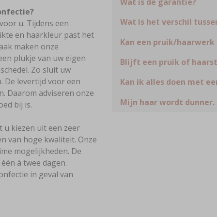
Wat is de garantie?
onfectie?
Wat is het verschil tuss
oor u. Tijdens een
kte en haarkleur past het
Kan een pruik/haarwerk 
Vaak maken onze
een plukje van uw eigen
Blijft een pruik of haars
schedel. Zo sluit uw
 De levertijd voor een
Kan ik alles doen met ee
n. Daarom adviseren onze
Mijn haar wordt dunner. 
d bij is.
 u kiezen uit een zeer
n van hoge kwaliteit. Onze
ime mogelijkheden. De
l één à twee dagen.
fectie in geval van