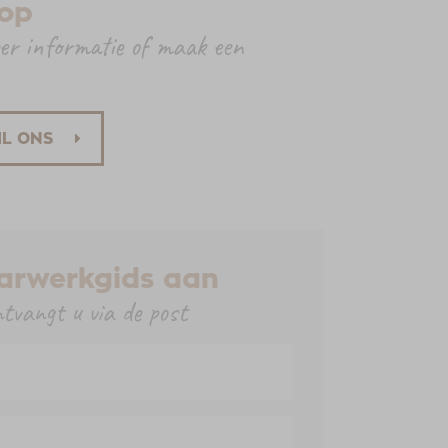
op
eer informatie of maak een
IL ONS
arwerkgids aan
tvangt u via de post