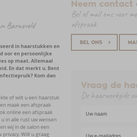
Neem contact 
Bel of mail ons voor m
afspraak
an Barneveld
BEL ONS
MA
iseerd in haarstukken en
 oor en persoonlijke
es op maat. Allemaal
eid. En dat merkt u. Bent
onfectiepruik? Kom dan
Vraag de ha
De haarwerkgids on
ekte of wilt u een haarstuk
 en maak een afspraak
ook online een afspraak
 u in alle rust uw wensen
 wij in de salon een
 privacy. Wilt u graag