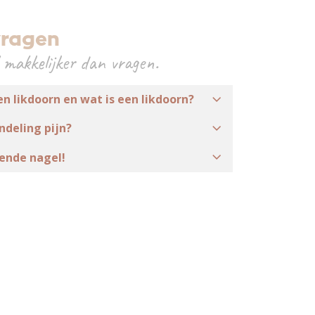
vragen
 makkelijker dan vragen.
en likdoorn en wat is een likdoorn?
ndeling pijn?
iende nagel!