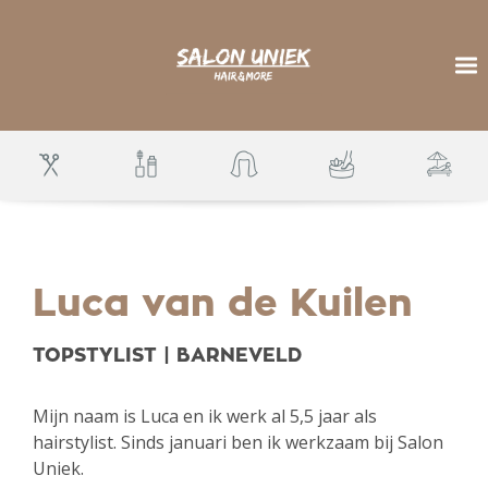
S
k
i
p
To
t
o
m
a
i
n
c
o
n
t
e
n
t
Luca van de Kuilen
TOPSTYLIST | BARNEVELD
Mijn naam is Luca en ik werk al 5,5 jaar als
hairstylist. Sinds januari ben ik werkzaam bij Salon
Uniek.