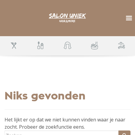
S
k
i
p
To
t
o
m
a
i
n
c
o
n
t
e
n
t
Niks gevonden
Het lijkt er op dat we niet kunnen vinden waar je naar
zocht. Probeer de zoekfunctie eens.
Zoeken